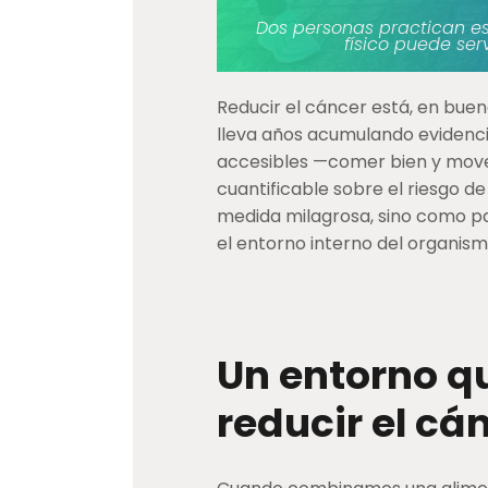
Dos personas practican esti
físico puede ser
Reducir el cáncer está, en bue
lleva años acumulando evidenci
accesibles —comer bien y move
cuantificable sobre el riesgo 
medida milagrosa, sino como pa
el entorno interno del organis
Un entorno q
reducir el cá