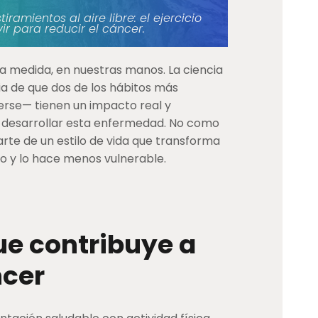
ramientos al aire libre: el ejercicio
vir para reducir el cáncer.
na medida, en nuestras manos. La ciencia
a de que dos de los hábitos más
rse— tienen un impacto real y
de desarrollar esta enfermedad. No como
rte de un estilo de vida que transforma
mo y lo hace menos vulnerable.
ue contribuye a
ncer